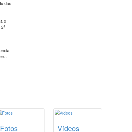
le das
ra o
 2º
encia
ero.
O
Fotos
Vídeos