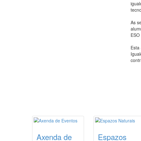
igual
tecno
As se
alum
ESO 
Esta 
Igual
contr
Axenda de
Espazos