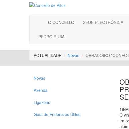
O CONCELLO
SEDE ELECTRÓNICA
PEDRO RUBAL
ACTUALIDADE
Novas
OBRADOIRO "CONECTA
Novas
OB
PR
Axenda
SE
Ligazóns
18/M
Guía de Enderezos Útiles
O vin
trato
alum