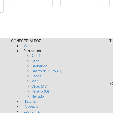
COÑECER ALFOZ
T
- Mapa
- Parroquias
Adelán
Bacoi
Carballido
Castro de Ouro (O)
Lagoa
Mor
S
Oiras (As)
Pereiro (O)
Reirado
- Historia
- Poboación
- Economía