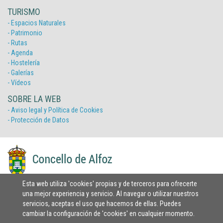
TURISMO
- Espacios Naturales
- Patrimonio
- Rutas
- Agenda
- Hostelería
- Galerías
- Vídeos
SOBRE LA WEB
- Aviso legal y Política de Cookies
- Protección de Datos
Ayuntamiento de Alfoz A Seara, s/n 27773 Alfoz Lugo
Esta web utiliza 'cookies' propias y de terceros para ofrecerte
Tlf.: 982558581 Fax: 982558504
una mejor experiencia y servicio. Al navegar o utilizar nuestros
Email: concello.alfoz@eidolocal.es Dirección web:
servicios, aceptas el uso que hacemos de ellas. Puedes
www.concellodealfoz.com
cambiar la configuración de 'cookies' en cualquier momento.
Prodesin.com