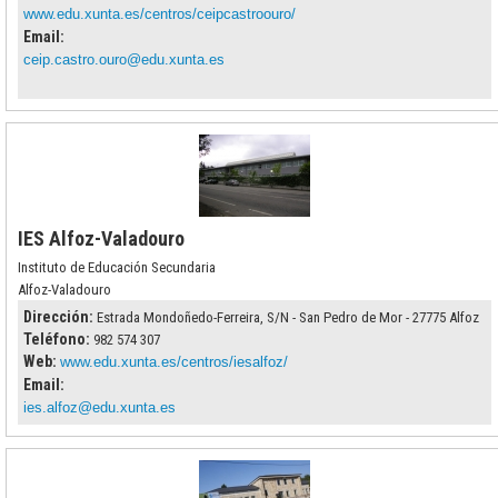
www.edu.xunta.es/centros/ceipcastroouro/
Email:
ceip.castro.ouro@edu.xunta.es
IES Alfoz-Valadouro
Instituto de Educación Secundaria
Alfoz-Valadouro
Dirección:
Estrada Mondoñedo-Ferreira, S/N - San Pedro de Mor - 27775 Alfoz
Teléfono:
982 574 307
Web:
www.edu.xunta.es/centros/iesalfoz/
Email:
ies.alfoz@edu.xunta.es