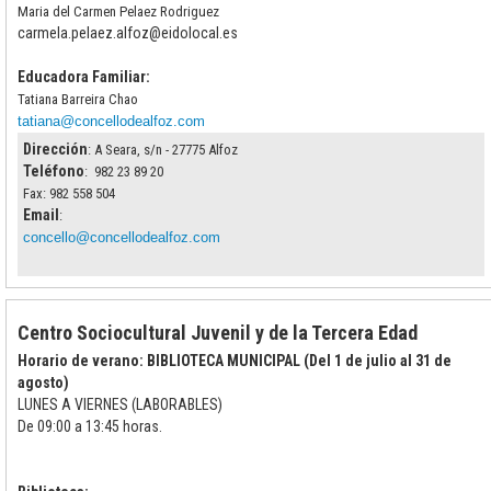
Maria del Carmen Pelaez Rodriguez
carmela.pelaez.alfoz@eidolocal.es
Educadora Familiar:
Tatiana Barreira Chao
tatiana@concellodealfoz.com
Dirección
: A Seara, s/n - 27775 Alfoz
Teléfono
: 982 23 89 20
Fax: 982 558 504
Email
:
concello@concellodealfoz.com
Centro Sociocultural Juvenil y de la Tercera Edad
Horario de verano: BIBLIOTECA MUNICIPAL (Del 1 de julio al 31 de
agosto)
LUNES A VIERNES (LABORABLES)
De 09:00 a 13:45 horas.